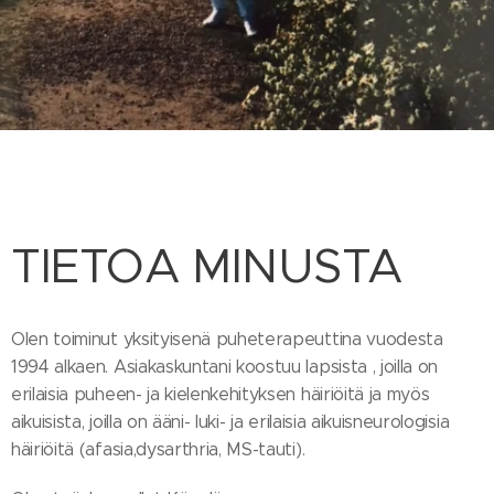
TIETOA MINUSTA
Olen toiminut yksityisenä puheterapeuttina vuodesta
1994 alkaen. Asiakaskuntani koostuu lapsista , joilla on
erilaisia puheen- ja kielenkehityksen häiriöitä ja myös
aikuisista, joilla on ääni- luki- ja erilaisia aikuisneurologisia
häiriöitä (afasia,dysarthria, MS-tauti).